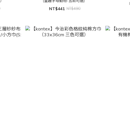
選）
(童趣字母動物-五款可選)
0
NT$441
NT$490