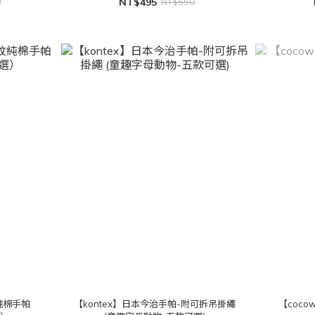
0
NT$495
NT$550
純棉手帕
【kontex】日本今治手帕-附可拆吊掛繩
【coco