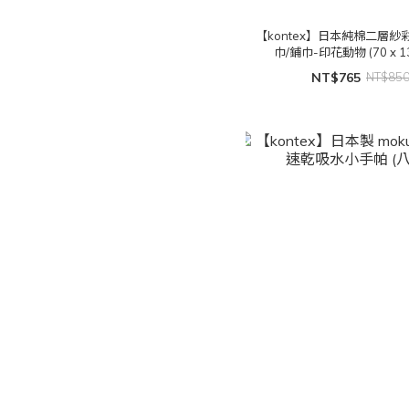
【kontex】日本純棉二層紗
巾/鋪巾-印花動物 (70 x 1
NT$765
NT$85