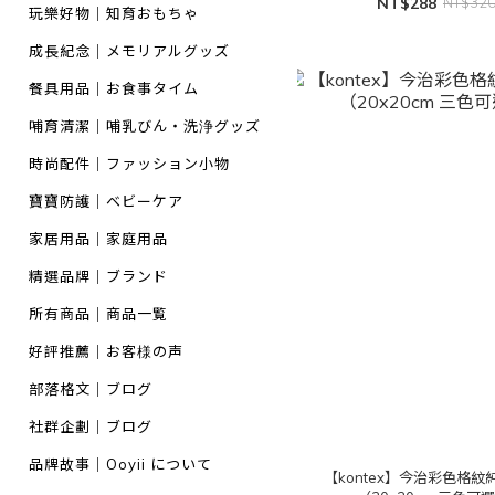
NT$288
NT$32
玩樂好物｜知育おもちゃ
成長紀念｜メモリアルグッズ
餐具用品｜お食事タイム
哺育清潔｜哺乳びん・洗浄グッズ
時尚配件｜ファッション小物
寶寶防護｜ベビーケア
家居用品｜家庭用品
精選品牌｜ブランド
所有商品｜商品一覧
好評推薦｜お客様の声
部落格文｜ブログ
社群企劃｜ブログ
品牌故事｜Ooyii について
【kontex】今治彩色格紋