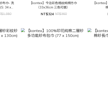
紗布巾- 洗
【kontex】今治彩色格紋純棉方巾
【konte
S: 34 x
（33x36cm 三色可選）
棉
T$1,380
NT$324
NT$360