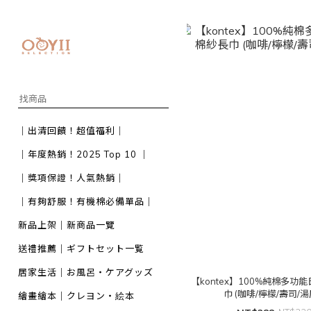
｜出清回饋！超值福利｜
｜年度熱銷！2025 Top 10 ｜
｜獎項保證！人氣熱銷｜
｜有夠舒服！有機棉必備單品｜
新品上架｜新商品一覽
送禮推薦｜ギフトセット一覧
居家生活｜お風呂・ケアグッズ
【kontex】100%純棉多功
巾 (咖啡/檸檬/壽司/湯
繪畫繪本｜クレヨン・絵本