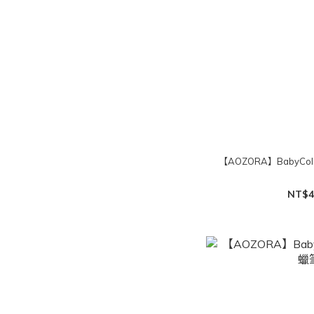
【AOZORA】BabyCo
NT$4