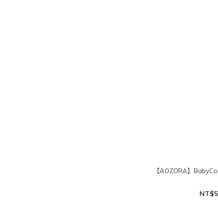
【AOZORA】BabyC
NT$5