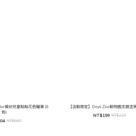
olor繽紛兒童點點花色蠟筆 (6
【活動限定】Ooyii Zoo動物園主題
色)
NT$199
NT$220
04
NT$560