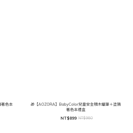
塗鴉著色本
🎁【AOZORA】BabyColor兒童安全積木蠟筆＋塗鴉
著色本禮盒
NT$899
NT$980