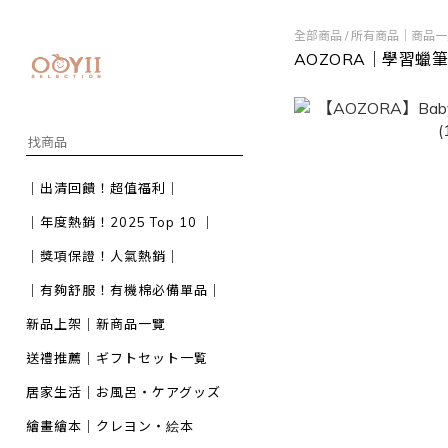
全部商品
/
所有商品｜商品一
AOZORA｜學習蠟
｜出清回饋！超值福利｜
｜年度熱銷！2025 Top 10 ｜
｜獎項保證！人氣熱銷｜
｜有夠舒服！有機棉必備單品｜
新品上架｜新商品一覽
送禮推薦｜ギフトセット一覧
居家生活｜お風呂・ケアグッズ
繪畫繪本｜クレヨン・絵本