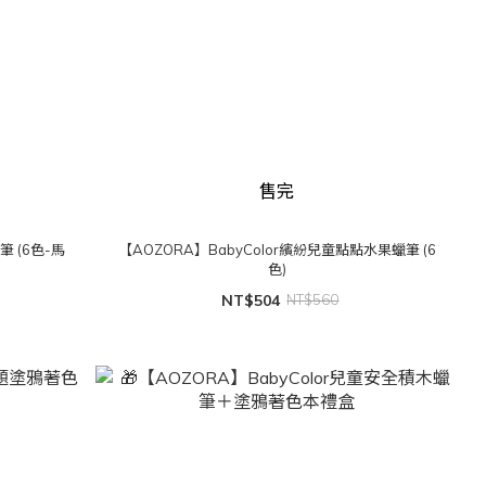
售完
筆 (6色-馬
【AOZORA】BabyColor繽紛兒童點點水果蠟筆 (6
色)
NT$504
NT$560