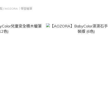
覧
/
AOZORA｜學習蠟筆
筆