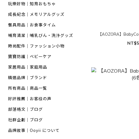
玩樂好物｜知育おもちゃ
成長紀念｜メモリアルグッズ
餐具用品｜お食事タイム
【AOZORA】BabyCo
哺育清潔｜哺乳びん・洗浄グッズ
NT$5
時尚配件｜ファッション小物
寶寶防護｜ベビーケア
家居用品｜家庭用品
精選品牌｜ブランド
所有商品｜商品一覧
好評推薦｜お客様の声
部落格文｜ブログ
社群企劃｜ブログ
品牌故事｜Ooyii について