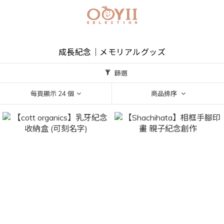
成長紀念｜メモリアルグッズ
篩選
每頁顯示 24 個
商品排序