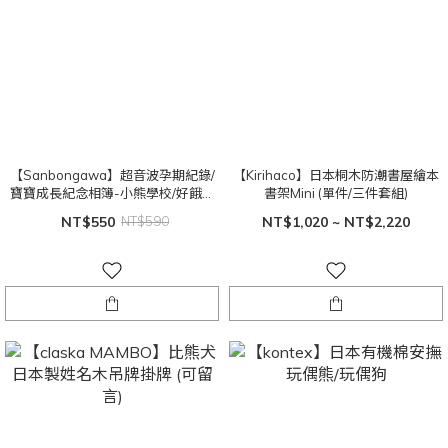
【Sanbongawa】超音波孕期紀錄/
【Kirihaco】日本桐木防潮書屋繪本
寶寶成長紀念相簿-小熊學校/好餓的
書架Mini (單件/三件套組)
毛毛蟲
NT$550
NT$590
NT$1,020 ~ NT$2,220