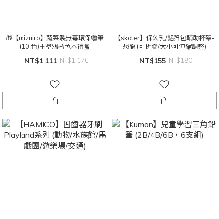
🎁【mizuiro】蔬菜製無毒環保蠟筆
【skater】保久乳/鋁箔包輔助杯架-
(10 色)＋塗鴉著色本禮盒
恐龍 (可折疊/大小可伸縮調整)
NT$1,111
NT$1,170
NT$155
NT$180