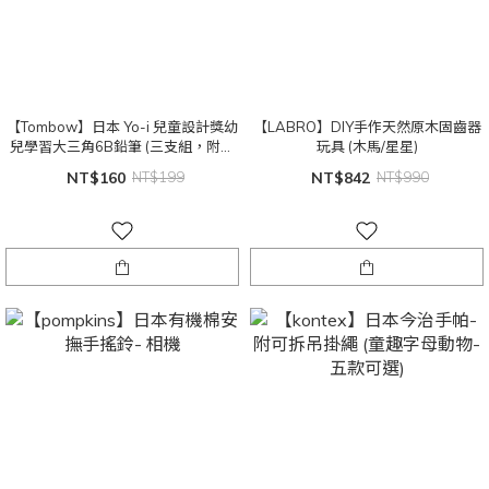
【Tombow】日本 Yo-i 兒童設計獎幼
【LABRO】DIY手作天然原木固齒器
兒學習大三角6B鉛筆 (三支組，附削
玩具 (木馬/星星)
鉛筆器）
NT$160
NT$199
NT$842
NT$990