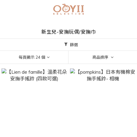
新生兒-安撫玩偶/安撫巾
篩選
每頁顯示 24 個
商品排序