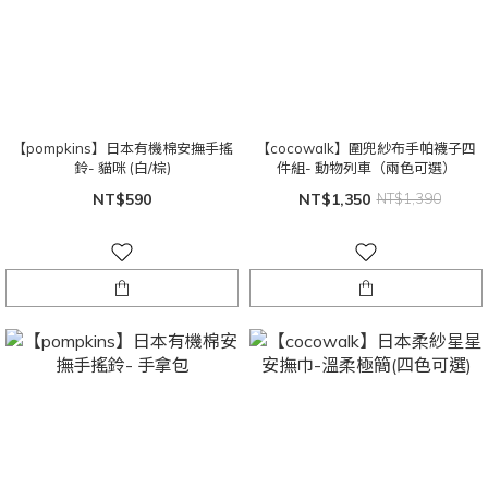
【pompkins】日本有機棉安撫手搖
【cocowalk】圍兜紗布手帕襪子四
鈴- 貓咪 (白/棕)
件組- 動物列車（兩色可選）
NT$590
NT$1,350
NT$1,390