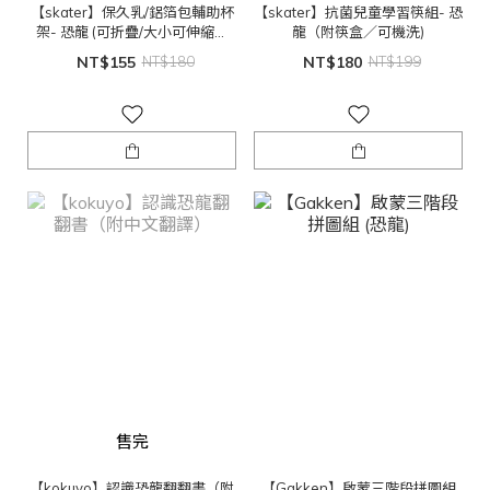
【skater】保久乳/鋁箔包輔助杯
【skater】抗菌兒童學習筷組- 恐
架- 恐龍 (可折疊/大小可伸縮調
龍（附筷盒／可機洗)
整)
NT$155
NT$180
NT$180
NT$199
售完
【kokuyo】認識恐龍翻翻書（附
【Gakken】啟蒙三階段拼圖組