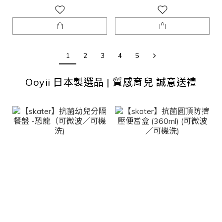
1
2
3
4
5
Ooyii 日本製選品 | 質感育兒 誠意送禮