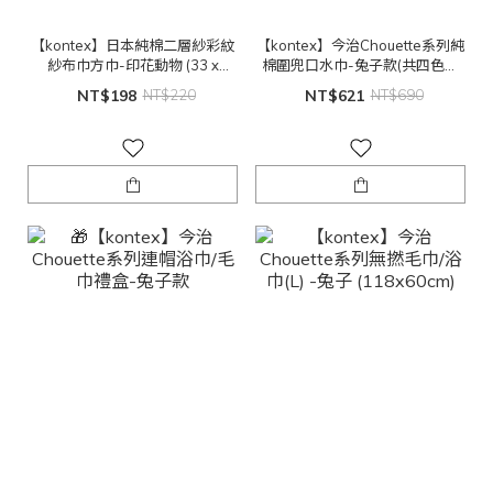
【kontex】日本純棉二層紗彩紋
【kontex】今治Chouette系列純
紗布巾方巾-印花動物 (33 x
棉圍兜口水巾-兔子款(共四色可
33cm)
選)
NT$198
NT$220
NT$621
NT$690