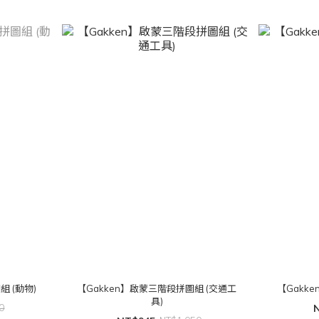
組 (動物)
【Gakken】啟蒙三階段拼圖組 (交通工
【Gakk
具)
0