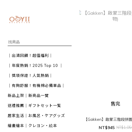
｜出清回饋！超值福利｜
｜年度熱銷！2025 Top 10 ｜
｜獎項保證！人氣熱銷｜
｜有夠舒服！有機棉必備單品｜
新品上架｜新商品一覽
售完
送禮推薦｜ギフトセット一覧
居家生活｜お風呂・ケアグッズ
【Gakken】啟蒙三階段拼圖
繪畫繪本｜クレヨン・絵本
NT$945
NT$1,05