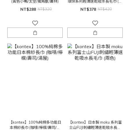
(黃色小鴨/太空/獨角獸/叢林)
環保系列輕薄速乾吸水長毛巾 (五
色)
NT$288
NT$320
NT$378
NT$420
【kontex】100%純棉多功能日
【kontex】日本製 moku 系列富
本棉紗長巾 (咖啡/檸檬/壽司/湯
士山FUJI刺繡輕薄速乾吸水長毛