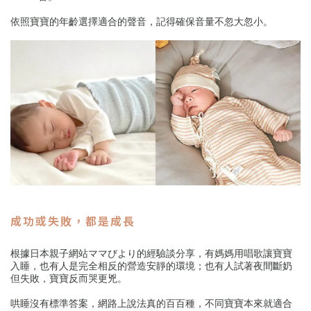
依照寶寶的年齡選擇適合的聲音，記得確保音量不忽大忽小。
成功或失敗，都是成長
根據日本親子網站ママびより的經驗談分享，有媽媽用唱歌讓寶寶
入睡，也有人是完全相反的營造安靜的環境；也有人試著夜間斷奶
但失敗，寶寶反而哭更兇。
哄睡沒有標準答案，網路上說法真的百百種，不同寶寶本來就適合