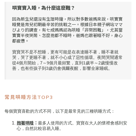
哄寶寶入睡，為什麼這麼難？
因為新生兒還沒有生理時鐘，所以對多數爸媽來說，哄寶寶
睡覺是育兒初期最辛苦的挑戰之一。根據日本親子網站ママ
びより的調查，有七成媽媽認為哄睡「非常困難」，尤其當
寶寶半夜哭鬧、怎麼抱都不睡時，爸媽也跟著睡不好，身心
都疲憊。
寶寶哭不是不想睡，更有可能是在表達睡不著，睡不著就
哭，哭了更睡不著，就不小心成了惡性循環。夜間哭鬧通常
從4個月開始，7～9個月最頻繁，直到1歲半～2歲慢慢改
善，也有些孩子到3歲仍會偶爾夜醒，影響全家睡眠。
常見哄睡方法TOP3
每個寶寶喜歡的方式不同，以下是最常見的三種哄睡方式：
抱著哄睡
：
最多人使用的方式。寶寶在大人的懷裡會感到安
心，自然比較容易入睡。