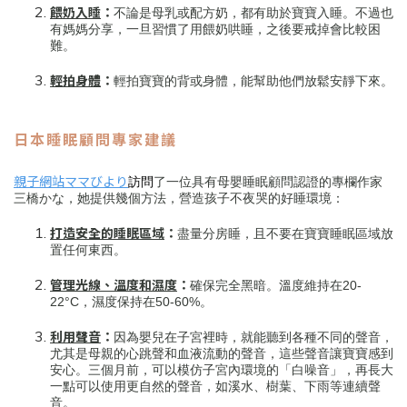
餵奶入睡
：
不論是母乳或配方奶，都有助於寶寶入睡。不過也
有媽媽分享，一旦習慣了用餵奶哄睡，之後要戒掉會比較困
難。
輕拍身體
：
輕拍寶寶的背或身體，能幫助他們放鬆安靜下來。
日本睡眠顧問專家建議
親子網站ママびより
訪問
了一位具有母嬰睡眠顧問認證的專欄作家
三橋かな，她提供幾個方法，營造孩子不夜哭的好睡環境：
打造安全的睡眠區域
：
盡量分房睡，且不要在寶寶睡眠區域放
置任何東西。
管理光線、溫度和濕度
：
確保完全黑暗。溫度維持在20-
22°C，濕度保持在50-60%。
利用聲音
：
因為嬰兒在子宮裡時，就能聽到各種不同的聲音，
尤其是母親的心跳聲和血液流動的聲音，這些聲音讓寶寶感到
安心。三個月前，可以模仿子宮內環境的「白噪音」，再長大
一點可以使用更自然的聲音，如溪水、樹葉、下雨等連續聲
音。