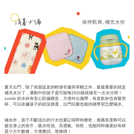
夏天出門，除了前面提及的輕便衣服與草帽之外，最最重要的就是
補充水分了，運動中的孩子盡可能每20分鐘就補充一次水分唷！
combi 的水杯有安心防漏構造，方便外出攜帶，有直飲杯也有吸管
杯，可以依據孩子的狀況挑選，出門玩樂也能持續學習怎麼喝水。
補水外，孩子不斷流出的汗水也要記得即時擦乾，推薦長度夠可以
披在身上的長巾，吸水性強、高透氣、快乾，也能同時備著紗布材
質小方巾數條，方便擦拭、替換唷！