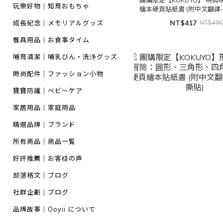
玩樂好物｜知育おもちゃ
繪本硬頁貼紙書 (附中文翻譯-
貼)
NT$417
NT$49
成長紀念｜メモリアルグッズ
餐具用品｜お食事タイム
哺育清潔｜哺乳びん・洗浄グッズ
時尚配件｜ファッション小物
寶寶防護｜ベビーケア
家居用品｜家庭用品
精選品牌｜ブランド
所有商品｜商品一覧
好評推薦｜お客様の声
部落格文｜ブログ
社群企劃｜ブログ
品牌故事｜Ooyii について