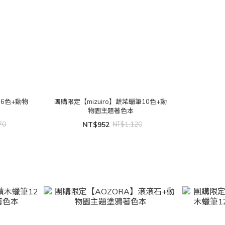
16色+動物
團購限定【mizuiro】蔬菜蠟筆10色+動
物園主題著色本
70
NT$952
NT$1,120