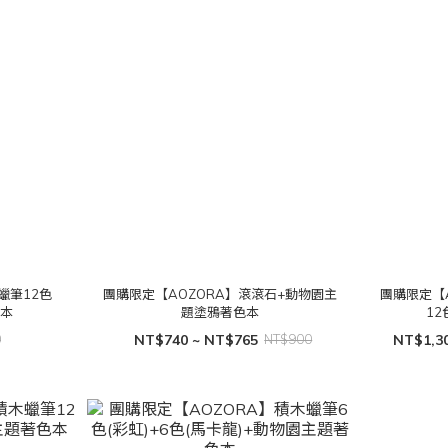
蠟筆12色
團購限定【AOZORA】滾滾石+動物園主
團購限定【
色本
題塗鴉著色本
1
0
NT$740 ~ NT$765
NT$900
NT$1,30