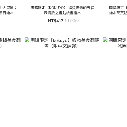
博士大冒險：
團購限定【KOKUYO】 搗蛋怪物的五官
團購限定【
硬頁繪本貼
表情臉之書貼紙書繪本
繪本硬頁貼
複撕貼)
0
NT$417
NT$490