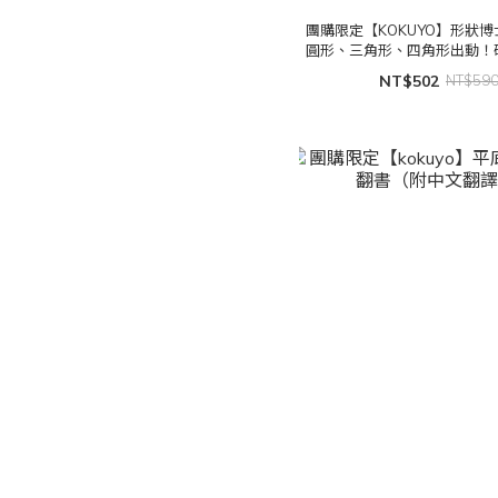
團購限定【KOKUYO】形狀
圓形、三角形、四角形出動！
紙書 (附中文翻譯- 可重
NT$502
NT$59