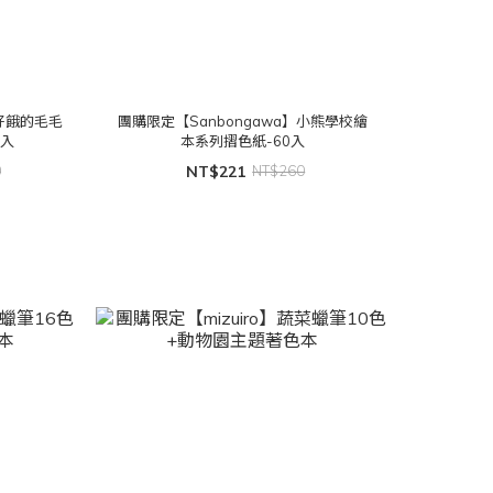
】好餓的毛毛
團購限定【Sanbongawa】小熊學校繪
0入
本系列摺色紙-60入
0
NT$221
NT$260