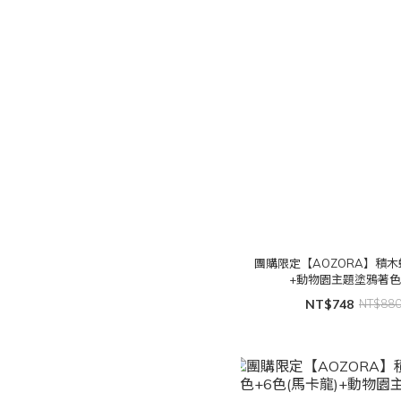
團購限定【AOZORA】積木
+動物園主題塗鴉著
NT$748
NT$88