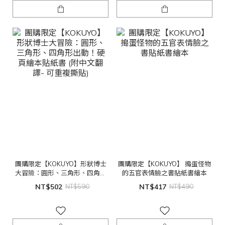
團購限定【KOKUYO】形狀博士
團購限定【KOKUYO】 搗蛋怪物
大冒險：圓形、三角形、四角形
的五官表情臉之書貼紙書繪本
出動！硬頁繪本貼紙書 (附中文翻
NT$502
NT$590
NT$417
NT$490
譯- 可重複撕貼)