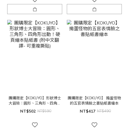
團購限定【KOKUYO】形狀博士
團購限定【KOKUYO】 搗蛋怪物
大冒險：圓形、三角形、四角形
的五官表情臉之書貼紙書繪本
出動！硬頁繪本貼紙書 (附中文翻
NT$502
NT$590
NT$417
NT$490
譯- 可重複撕貼)