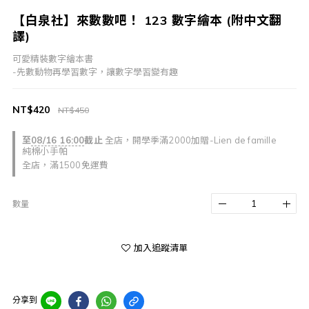
【白泉社】來數數吧！ 123 數字繪本 (附中文翻
譯)
可愛精裝數字繪本書
-先數動物再學習數字，讓數字學習變有趣
NT$420
NT$450
至
08/16 16:00
截止
全店，開學季滿2000加贈-Lien de famille
純棉小手帕
全店，滿1500免運費
數量
加入追蹤清單
分享到