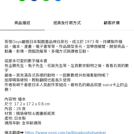
商品描述
送貨及付款方式
顧客評價
吾憶Ooyii嚴選日本製圖書品牌白泉社，成立於 1973 年，持續製作雜
誌、繪本、漫畫、電子書等等，作品類型多元，並舉辦展覽、開發商品、
動畫、影像、遊戲改編等，多種方式與讀者互動。
這是本可愛的數字繪本書
有企鵝先生、兔子先生、松鼠先生等，左頁數完動物之後，看看右頁的數
字
最後ㄧ頁充滿各式各樣的動物，一起數數總共有幾隻動物呢？
加厚精裝硬殼，輕鬆翻閱也能長久使用
作者坂崎千春是日本人氣創作家組合，最有名的最品就是 suica卡上的企
鵝！
內容物: 繪本
尺寸: 17.2 x 17.2 x 0.8 cm
內容：28 頁
材質：精裝硬殼＆圖畫紙紙質
產地: 日本製
適用年齡: 全年齡適用
繪本翻譯➡️
https://www.ooyii.com.tw/blog/posts/number