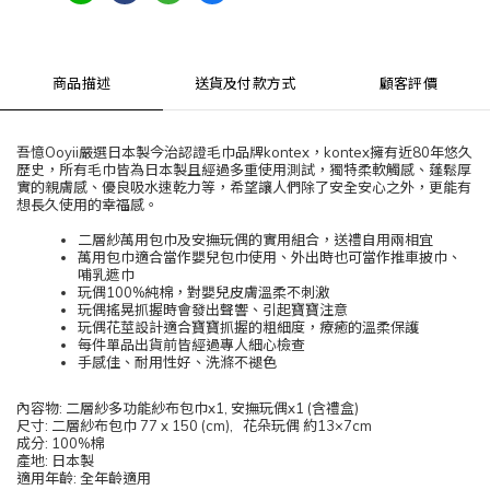
商品描述
送貨及付款方式
顧客評價
吾憶Ooyii嚴選日本製今治認證毛巾品牌kontex，kontex擁有近80年悠久
歷史，所有毛巾皆為日本製且經過多重使用測試，獨特柔軟觸感、蓬鬆厚
實的親膚感、優良吸水速乾力等，希望讓人們除了安全安心之外，更能有
想長久使用的幸福感。
二層紗萬用包巾及安撫玩偶的實用組合，送禮自用兩相宜
萬用包巾適合當作嬰兒包巾使用、外出時也可當作推車披巾、
哺乳遮巾
玩偶100%純棉，對嬰兒皮膚溫柔不刺激
玩偶搖晃抓握時會發出聲響、引起寶寶注意
玩偶花莖設計適合寶寶抓握的粗細度，療癒的溫柔保護
每件單品出貨前皆經過專人細心檢查
手感佳、耐用性好、洗滌不褪色
內容物: 二層紗多功能紗布包巾x1, 安撫玩偶x1 (含禮盒)
尺寸: 二層紗布包巾 77 x 150 (cm), 花朵玩偶 約13×7cm
成分: 100%棉
產地: 日本製
適用年齡: 全年齡適用