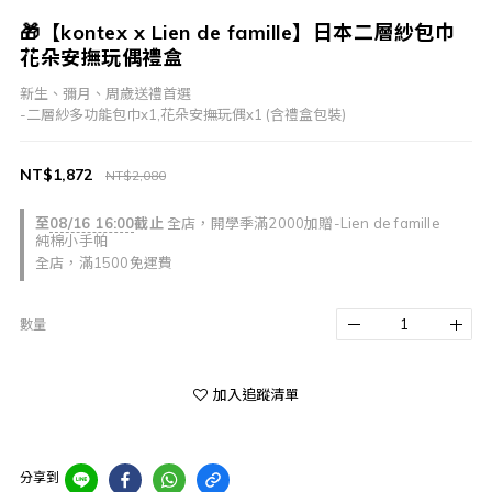
🎁【kontex x Lien de famille】日本二層紗包巾
花朵安撫玩偶禮盒
新生、彌月、周歲送禮首選
-二層紗多功能包巾x1,花朵安撫玩偶x1 (含禮盒包裝)
NT$1,872
NT$2,080
至
08/16 16:00
截止
全店，開學季滿2000加贈-Lien de famille
純棉小手帕
全店，滿1500免運費
數量
加入追蹤清單
分享到