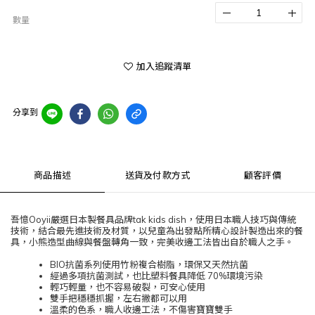
數量
加入追蹤清單
分享到
商品描述
送貨及付款方式
顧客評價
吾憶Ooyii嚴選日本製餐具品牌tak kids dish，使用日本職人技巧與傳統
技術，結合最先進技術及材質，以兒童為出發點所精心設計製造出來的餐
具，小熊造型曲線與餐盤轉角一致，完美收邊工法皆出自於職人之手。
BIO抗菌系列使用竹粉複合樹脂，環保又天然抗菌
經過多項抗菌測試，也比塑料餐具降低 70%環境污染
輕巧輕量，也不容易破裂，可安心使用
雙手把穩穩抓握，左右撇都可以用
溫柔的色系，職人收邊工法，不傷害寶寶雙手