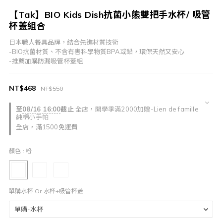
【Tak】BIO Kids Dish抗菌小熊雙把手水杯/ 吸管
杯蓋組合
日本職人餐具品牌，結合先進材質技術
-BIO抗菌材質、不含有害科學物質BPA或鉛，環保天然又安心
-推薦加購防漏吸管杯蓋組
NT$468
NT$550
至
08/16 16:00
截止
全店，開學季滿2000加贈-Lien de famille
純棉小手帕
全店，滿1500免運費
顏色
: 粉
單購水杯 Or 水杯+吸管杯蓋