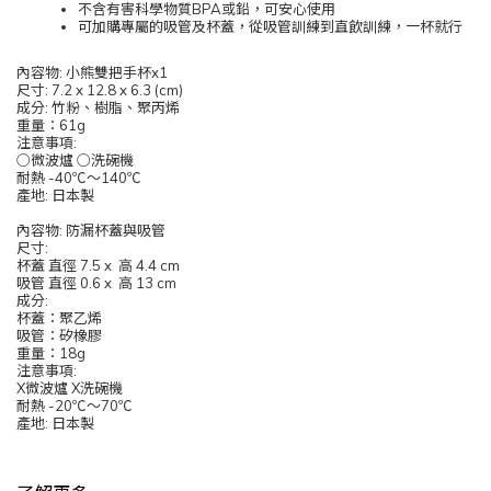
不含有害科學物質BPA或鉛，可安心使用
可加購專屬的吸管及杯蓋，從吸管訓練到直飲訓練，一杯就行
內容物: 小熊雙把手杯x1
尺寸: 7.2 x 12.8 x 6.3 (cm)
成分: 竹粉、樹脂、聚丙烯
重量：61g
注意事項:
○微波爐 ○洗碗機
耐熱 -40℃～140℃
產地: 日本製
內容物: 防漏杯蓋與吸管
尺寸:
杯蓋 直徑 7.5 x 高 4.4 cm
吸管 直徑 0.6 x 高 13 cm
成分:
杯蓋：聚乙烯
吸管：矽橡膠
重量：18g
注意事項:
X微波爐 X洗碗機
耐熱 -20℃～70℃
產地: 日本製