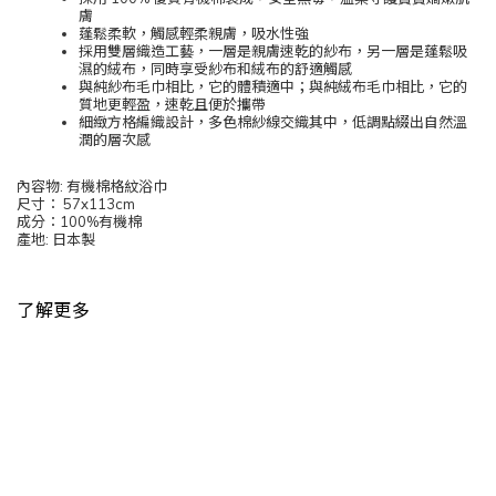
膚
蓬鬆柔軟，觸感輕柔親膚，吸水性強
採用雙層織造工藝，一層是親膚速乾的紗布，另一層是蓬鬆吸
濕的絨布，同時享受紗布和絨布的舒適觸感
與純紗布毛巾相比，它的體積適中；與純絨布毛巾相比，它的
質地更輕盈，速乾且便於攜帶
細緻方格編織設計，多色棉紗線交織其中，低調點綴出自然溫
潤的層次感
內容物: 有機棉格紋浴巾
尺寸： 57x113cm
成分：100%有機棉
產地: 日本製
了解更多