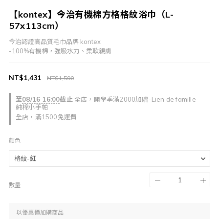
【kontex】今治有機棉方格格紋浴巾（L-
57x113cm）
今治認證高品質毛巾品牌 kontex
-100%有機棉，強吸水力、柔軟親膚
NT$1,431
NT$1,590
至
08/16 16:00
截止
全店，開學季滿2000加贈-Lien de famille
純棉小手帕
全店，滿1500免運費
顏色
數量
以優惠價加購商品