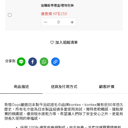
加購緞帶禮盒/禮物包裝
優惠價 NT$150
加入追蹤清單
分享到
商品描述
送貨及付款方式
顧客評價
吾憶Ooyii嚴選日本製今治認證毛巾品牌kontex，kontex擁有近80年悠久
歷史，所有毛巾皆為日本製且經過多重使用測試，獨特柔軟觸感、蓬鬆厚
實的親膚感、優良吸水速乾力等，希望讓人們除了安全安心之外，更能有
想長久使用的幸福感。
採用 100% 優質有機棉製成，安全無毒，溫柔守護寶寶嬌嫩肌