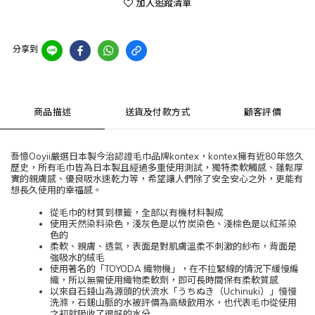
加入追蹤清單
分享到
商品描述
送貨及付款方式
顧客評價
吾憶Ooyii嚴選日本製今治認證毛巾品牌kontex，kontex擁有近80年悠久
歷史，所有毛巾皆為日本製且經過多重使用測試，獨特柔軟觸感、蓬鬆厚
實的親膚感、優良吸水速乾力等，希望讓人們除了安全安心之外，更能有
想長久使用的幸福感。
從毛巾的材質到標籤，全部以有機材料製成
使用天然染料染色，淺灰色是以竹炭染色、淺棕色是以紅茶染
色的
柔軟、親膚、透氣，表面是對肌膚溫柔不刺激的紗布，背面是
強吸水的絨毛
使用著名的「TOYODA 織物機」，在不拉緊線的情況下緩慢編
織，所以無需使用織物柔軟劑，即可長時間保有柔軟質感
以來自石錘山為源頭的伏流水「うちぬき（Uchinuki）」慢慢
洗滌，石鎚山脈的水被評價為高級飲用水，也代表毛巾從使用
之初就吸收了很好的水分