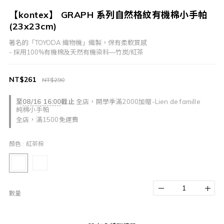
【kontex】 GRAPH 系列自然格紋有機棉小手帕
(23x23cm)
著名的「TOYODA 織物機」織製，保有柔軟質感
- 採用100%有機棉及天然有機染料—竹炭/紅茶
NT$261
NT$290
至
08/16 16:00
截止
全店，開學季滿2000加贈-Lien de famille
純棉小手帕
全店，滿1500免運費
顏色
: 紅茶棕
數量