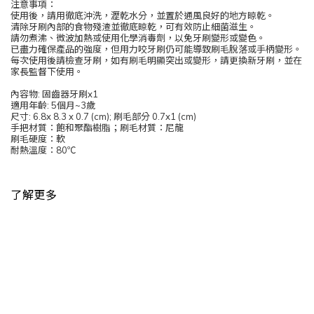
注意事項：
使用後，請用徹底沖洗，瀝乾水分，並置於通風良好的地方晾乾。
清除牙刷內部的食物殘渣並徹底晾乾，可有效防止細菌滋生。
請勿煮沸、微波加熱或使用化學消毒劑，以免牙刷變形或變色。
已盡力確保產品的強度，但用力咬牙刷仍可能導致刷毛脫落或手柄變形。
每次使用後請檢查牙刷，如有刷毛明顯突出或變形，請更換新牙刷，並在
家長監督下使用。
內容物: 固齒器牙刷x1
適用年齡: 5個月~3歲
尺寸: 6.8x 8.3 x 0.7 (cm); 刷毛部分 0.7x1 (cm)
手把材質：飽和聚酯樹脂；刷毛材質：尼龍
刷毛硬度：軟
耐熱溫度：80℃
了解更多