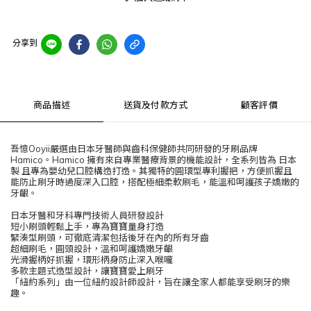
分享到
商品描述
送貨及付款方式
顧客評價
吾憶Ooyii嚴選由日本牙醫師與齒科保健師共同研發的牙刷品牌
Hamico。Hamico 擁有來自專業醫療背景的機能設計，全系列皆為 日本
製 且專為嬰幼兒口腔構造打造。其獨特的圓環型專利握把，方便抓握且
能防止刷牙時過度深入口腔，搭配極細柔軟刷毛，能溫和呵護孩子嬌嫩的
牙齦。
日本牙醫和牙科專門技術人員研發設計
短小刷頭輕鬆上手，專為寶寶量身打造
緊湊型刷頭，可徹底清潔包括後牙在內的所有牙齒
超細刷毛，圓頭設計，溫和呵護嬌嫩牙齦
光滑握柄好抓握，環形柄身防止深入喉嚨
多款主題式造型設計，讓寶寶愛上刷牙
「紐約系列」由一位紐約設計師設計，旨在讓全家人都能享受刷牙的樂
趣。