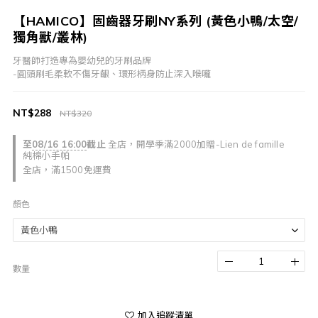
【HAMICO】固齒器牙刷NY系列 (黃色小鴨/太空/
獨角獸/叢林)
牙醫師打造專為嬰幼兒的牙刷品牌
-圓頭刷毛柔軟不傷牙齦、環形柄身防止深入喉嚨
NT$288
NT$320
至
08/16 16:00
截止
全店，開學季滿2000加贈-Lien de famille
純棉小手帕
全店，滿1500免運費
顏色
數量
加入追蹤清單