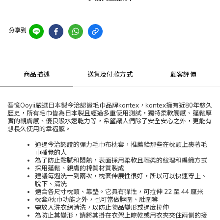
分享到
商品描述
送貨及付款方式
顧客評價
吾憶Ooyii嚴選日本製今治認證毛巾品牌kontex，kontex擁有近80年悠久
歷史，所有毛巾皆為日本製且經過多重使用測試，獨特柔軟觸感、蓬鬆厚
實的親膚感、優良吸水速乾力等，希望讓人們除了安全安心之外，更能有
想長久使用的幸福感。
通過今治認證的彈力毛巾布枕套，推薦給那些在枕頭上裹著毛
巾睡覺的人
為了防止黏膩和悶熱，表面採用柔軟且輕柔的紋理和編織方式
採用蓬鬆、親膚的棉質材質製成
建議每週洗一到兩次，枕套伸展性很好，所以可以快速穿上、
脫下、清洗
適合各尺寸枕頭、靠墊。它具有彈性，可拉伸 22 至 44 厘米
枕套/枕巾功能之外，也可當做脖圍、肚圍等
需放入洗衣網清洗，以防止物品變形或過度拉伸
為防止其變形，請將其掛在衣架上晾乾或用衣夾夾住兩側的接