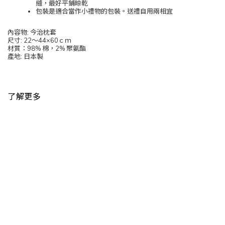
縫，最好平鋪晾乾
包裝是適合當作小禮物的包裝。送禮自用兩相宜
內容物: 今治枕套
尺寸: 22～44×60ｃｍ
材質：98% 棉，2% 聚氨酯
產地: 日本製
了解更多