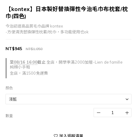
【kontex】日本製好替換彈性今治毛巾布枕套/枕
巾(四色)
今治認證高品質毛巾品牌 kontex
-方便清洗替換彈性枕套/枕巾，多功能使用也ok
NT$945
NT$1,050
至
08/16 16:00
截止
全店，開學季滿2000加贈-Lien de famille
純棉小手帕
全店，滿1500免運費
顏色
數量
加入追蹤清單