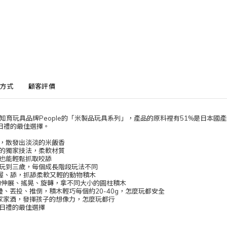
方式
顧客評價
幼兒知育玩具品牌People的「米製品玩具系列」，產品的原料裡有51%是日
日禮的最佳選擇。
，散發出淡淡的米飯香
的獨家技法，柔軟材質
也能輕鬆抓取咬舔
玩到三歲，每個成長階段玩法不同
、握、舔，抓舔柔軟又輕的動物積木
手的伸展、搖晃、旋轉，拿不同大小的圓柱積木
疊、丟投、推倒，積木輕巧每個約20-40g，怎麼玩都安全
家家酒，發揮孩子的想像力，怎麼玩都行
日禮的最佳選擇