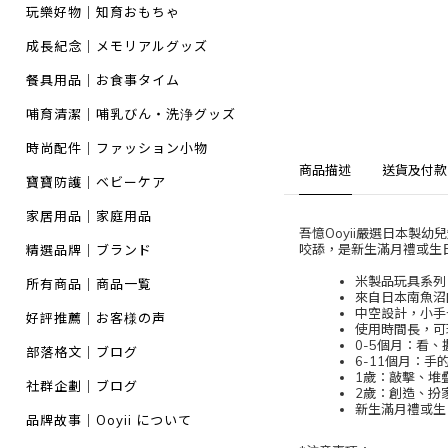
玩樂好物｜知育おもちゃ
成長紀念｜メモリアルグッズ
餐具用品｜お食事タイム
哺育清潔｜哺乳びん・洗浄グッズ
時尚配件｜ファッション小物
商品描述
送貨及付款
寶寶防護｜ベビーケア
家居用品｜家庭用品
吾憶Ooyii嚴選日本製
咬舔，是新生滿月禮或生
精選品牌｜ブランド
米製品玩具系列
所有商品｜商品一覧
來自日本南魚沼
中空設計，小手
好評推薦｜お客様の声
使用時間長，可
0-5個月：看
部落格文｜ブログ
6-11個月：
1歲：敲擊、堆
社群企劃｜ブログ
2歲：創造、扮
新生滿月禮或生
品牌故事｜Ooyii について