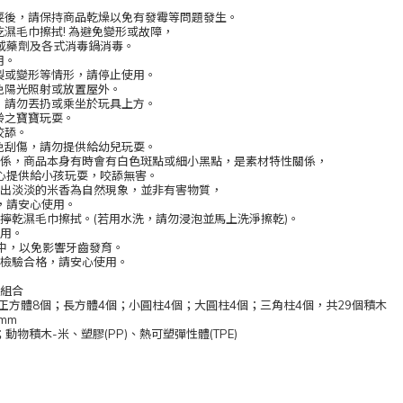
玩耍後，請保持商品乾燥以免有發霉等問題發生。
乾濕毛巾擦拭! 為避免變形或故障，
或藥劑及各式消毒鍋消毒。
用。
裂或變形等情形，請停止使用。
免陽光照射或放置屋外。
，請勿丟扔或乘坐於玩具上方。
齡之寶寶玩耍。
咬舔。
免刮傷，請勿提供給幼兒玩耍。
的關係，商品本身有時會有白色斑點或細小黑點，是素材特性關係，
心提供給小孩玩耍，咬舔無害。
發出淡淡的米香為自然現象，並非有害物質，
，請安心使用。
以擰乾濕毛巾擦拭。(若用水洗，請勿浸泡並馬上洗淨擦乾)。
食用。
口中，以免影響牙齒發育。
全檢驗合格，請安心使用。
木組合
；正方體8個；長方體4個；小圓柱4個；大圓柱4個；三角柱4個，共29個積木
0mm
)；動物積木-米、塑膠(PP)、熱可塑彈性體(TPE)