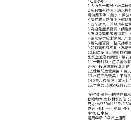
*注意事項：
1.因內含米成分，玩具
2.玩具如有髒污，請以擰
請勿用煮沸、熱水、微波
3.請在成人監護下正確使
4.安全起見，若發現有破
5.為避免產品變質，請避
6.為避免變形或破損發生
7.請勿提供給未達標示年
8.請勿讓寶寶一整天持續
9.若有變形或劣化，為避
10.因為使用天然素材
品質上並沒有問題，請安
11.一拆封時，產品會散
經過一段時間會逐漸消退
12.使用前及使用後，請
13.本產品為玩具，不能
14.2歲以後請停止放入
15.本產品已通過玩具安
內容物: 彩色米的動物積
動物積木(柔軟材質)5個
尺寸: W330×H315×D6
成分: 積木-米、塑膠(PP
產地: 日本製
適用年齡: 0歲以上適用