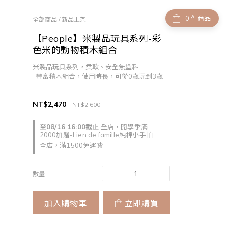
件商品
全部商品
/
新品上架
【People】米製品玩具系列-彩
色米的動物積木組合
米製品玩具系列，柔軟、安全無塗料
-豐富積木組合，使用時長，可從0歲玩到3歲
NT$2,470
NT$2,600
至
08/16 16:00
截止
全店，開學季滿
2000加贈-Lien de famille純棉小手帕
全店，滿1500免運費
數量
加入購物車
立即購買