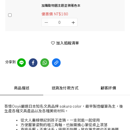
加購動物園主題塗鴉著色本
優惠價 NT$180
加入追蹤清單
分享到
商品描述
送貨及付款方式
顧客評價
吾憶Ooyii嚴選日本知名文具品牌 sakura color，最早製造蠟筆為主，後
生產各種文具產品以及各種美術材料。
從大人畫線標記到孩子塗鴉，一支就能一起使用
方便握筆姿勢的粗三角軸，也無需擔心筆從桌上滾落
直接手握，不會沾手，使用不怕髒，放在筆盒裡也不易弄髒