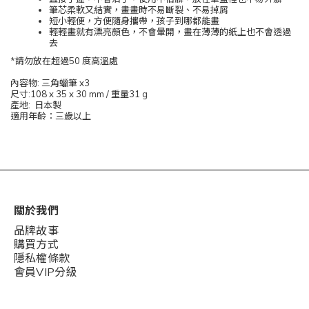
筆芯柔軟又結實，畫畫時不易斷裂、不易掉屑
短小輕便，方便隨身攜帶，孩子到哪都能畫
輕輕畫就有漂亮顏色，不會暈開，畫在薄薄的紙上也不會透過
去
*請勿放在超過50 度高溫處
內容物: 三角蠟筆 x3
尺寸:108 x 35 x 30 mm / 重量31 g
產地: 日本製
適用年齡：三歲以上
關於我們
品牌故事
購買方式
隱私權條款
會員VIP分級