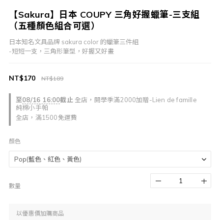
【Sakura】日本 COUPY 三角好握蠟筆-三支組
（五種顏色組合可選）
日本知名文具品牌 sakura color 的蠟筆三件組
-短短一支，三角形筆型，好握又好畫
NT$170
NT$189
至
08/16 16:00
截止
全店，開學季滿2000加贈-Lien de famille
純棉小手帕
全店，滿1500免運費
顏色
數量
以優惠價加購商品