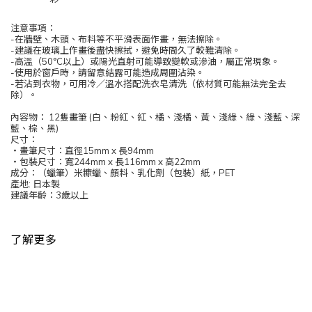
注意事項：
-在牆壁、木頭、布料等不平滑表面作畫，無法擦除。
-建議在玻璃上作畫後盡快擦拭，避免時間久了較難清除。
-高溫（50°C以上）或陽光直射可能導致變軟或滲油，屬正常現象。
-使用於窗戶時，請留意結露可能造成周圍沾染。
-若沾到衣物，可用冷／溫水搭配洗衣皂清洗（依材質可能無法完全去
除）。
內容物： 12隻畫筆 (白、粉紅、紅、橘、淺橘、黃、淺綠、綠、淺藍、深
藍、棕、黑)
尺寸：
・畫筆尺寸：直徑15mm x 長94mm
・包裝尺寸：寬244mm x 長116mm x 高22mm
成分：（蠟筆）米糠蠟、顏料、乳化劑（包裝）紙，PET
產地: 日本製
建議年齡：3歲以上
了解更多