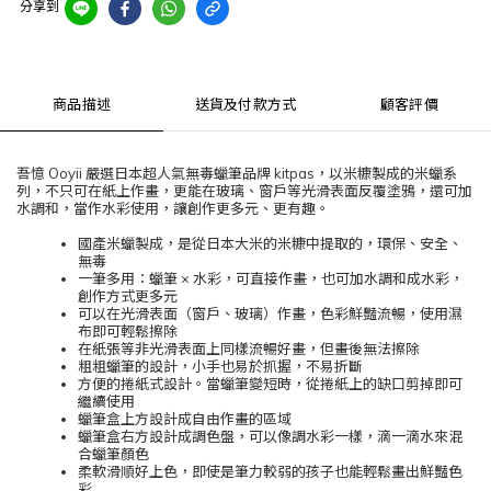
分享到
商品描述
送貨及付款方式
顧客評價
吾憶 Ooyii 嚴選日本超人氣無毒蠟筆品牌 kitpas，以米糠製成的米蠟系
列，不只可在紙上作畫，更能在玻璃、窗戶等光滑表面反覆塗鴉，還可加
水調和，當作水彩使用，讓創作更多元、更有趣。
國產米蠟製成，是從日本大米的米糠中提取的，環保、安全、
無毒
一筆多用：蠟筆 × 水彩，可直接作畫，也可加水調和成水彩，
創作方式更多元
可以在光滑表面（窗戶、玻璃）作畫，色彩鮮豔流暢，使用濕
布即可輕鬆擦除
在紙張等非光滑表面上同樣流暢好畫，但畫後無法擦除
粗粗蠟筆的設計，小手也易於抓握，不易折斷
方便的捲紙式設計。當蠟筆變短時，從捲紙上的缺口剪掉即可
繼續使用
蠟筆盒上方設計成自由作畫的區域
蠟筆盒右方設計成調色盤，可以像調水彩一樣，滴一滴水來混
合蠟筆顏色
柔軟滑順好上色，即使是筆力較弱的孩子也能輕鬆畫出鮮豔色
彩