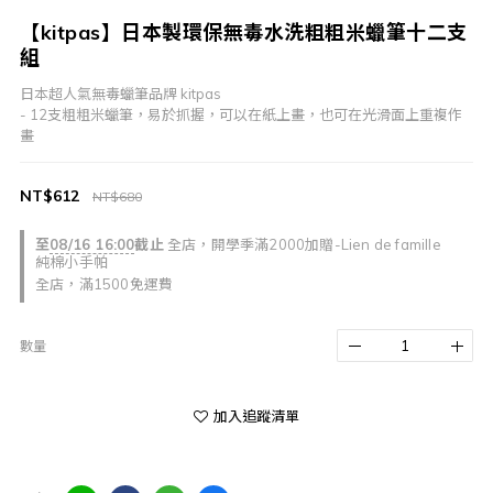
【kitpas】日本製環保無毒水洗粗粗米蠟筆十二支
組
日本超人氣無毒蠟筆品牌 kitpas
- 12支粗粗米蠟筆，易於抓握，可以在紙上畫，也可在光滑面上重複作
畫
NT$612
NT$680
至
08/16 16:00
截止
全店，開學季滿2000加贈-Lien de famille
純棉小手帕
全店，滿1500免運費
數量
加入追蹤清單