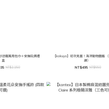
二層紗恐龍萬用包巾＋安撫玩偶禮
【kokuyo】初次見面！海洋動物圖鑑 
盒
譯）
935
NT$2,150
NT$495
NT$550