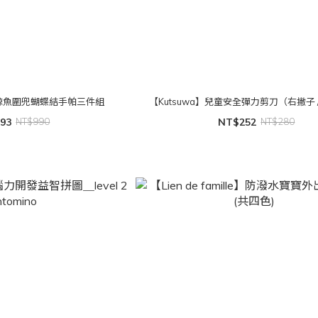
日本鯨魚圍兜蝴蝶結手帕三件組
【Kutsuwa】兒童安全彈力剪刀（右撇子 
93
NT$990
NT$252
NT$280