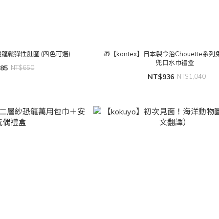
暖蓬鬆彈性肚圍 (四色可選)
🎁【kontex】日本製今治Chouette系
兜口水巾禮盒
85
NT$650
NT$936
NT$1,040