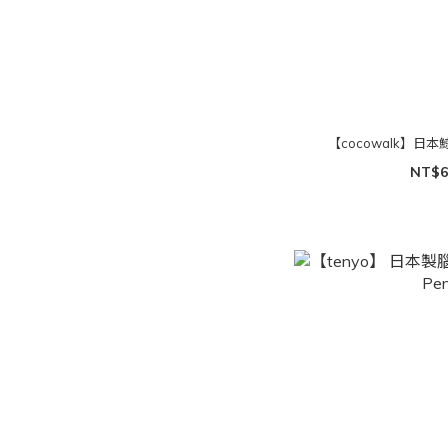
【cocowalk】
NT$6