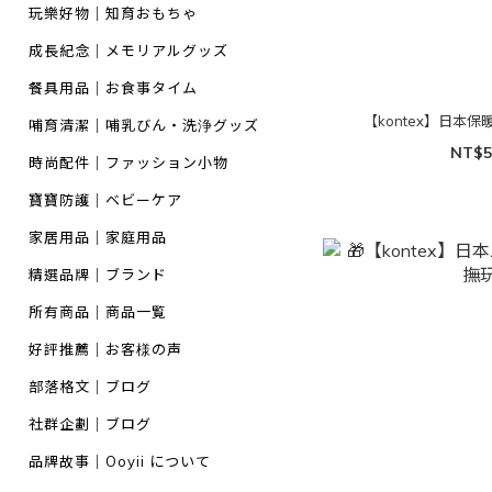
玩樂好物｜知育おもちゃ
成長紀念｜メモリアルグッズ
餐具用品｜お食事タイム
【kontex】日本保
哺育清潔｜哺乳びん・洗浄グッズ
NT$5
時尚配件｜ファッション小物
寶寶防護｜ベビーケア
家居用品｜家庭用品
精選品牌｜ブランド
所有商品｜商品一覧
好評推薦｜お客様の声
部落格文｜ブログ
社群企劃｜ブログ
品牌故事｜Ooyii について