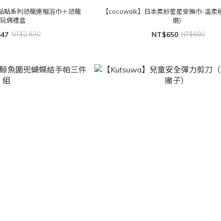
SOF點點系列恐龍連帽浴巾＋恐龍
【cocowalk】日本柔紗星星安撫巾-溫柔
撫玩偶禮盒
選)
547
NT$2,830
NT$650
NT$690