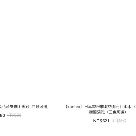
e】溫柔花朵安撫手搖鈴 (四款可選)
【kontex】日本製棉麻混紡圍兜口水巾- Cl
極簡淡雅（三色可選）
50
NT$690
NT$621
NT$690