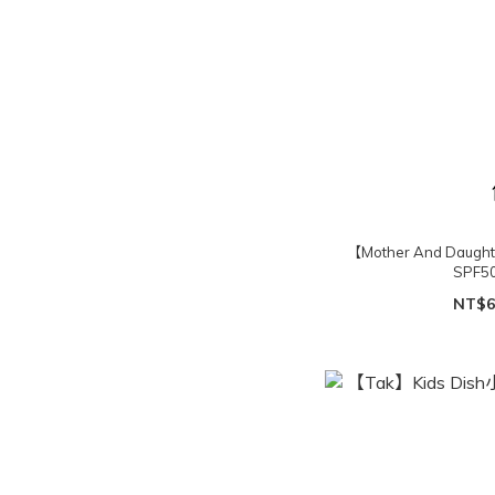
【Mother And Da
SPF5
NT$6