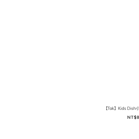
【Tak】Kids Di
NT$8