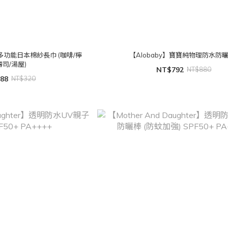
棉多功能日本棉紗長巾 (咖啡/檸
【Alobaby】寶寶純物理防水防
壽司/湯屋)
NT$792
NT$880
88
NT$320