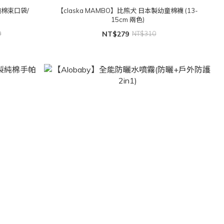
純棉束口袋/
【claska MAMBO】比熊犬 日本製幼童棉襪 (13-
15cm 兩色)
9
NT$279
NT$310