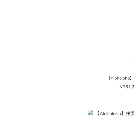
【Alohaloha
NT$1,