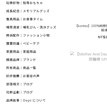
玩樂好物｜知育おもちゃ
成長紀念｜メモリアルグッズ
餐具用品｜お食事タイム
【kontex】100%純
哺育清潔｜哺乳びん・洗浄グッズ
檬/
時尚配件｜ファッション小物
NT$2
寶寶防護｜ベビーケア
家居用品｜家庭用品
精選品牌｜ブランド
所有商品｜商品一覧
好評推薦｜お客様の声
部落格文｜ブログ
社群企劃｜ブログ
品牌故事｜Ooyii について