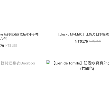
moku 系列輕薄速乾吸水小手帕
【claska MAMBO】比熊犬 日本製
(八色)
NT$175
NT$250
79
NT$199