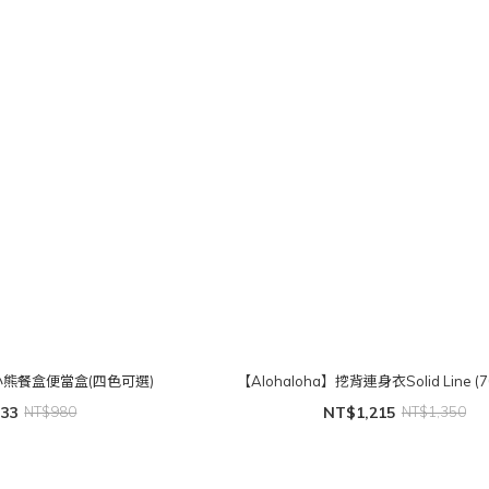
sh小熊餐盒便當盒(四色可選)
【Alohaloha】挖背連身衣Solid Line (7
33
NT$980
NT$1,215
NT$1,350