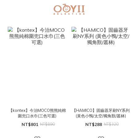
【kontex】今治MOCO熊熊純棉
【HAMICO】固齒器牙刷NY系列
圍兜口水巾(三色可選)
(黃色小鴨/太空/獨角獸/叢林)
NT$801
NT$890
NT$288
NT$320