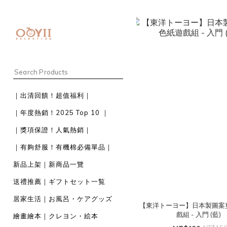
｜出清回饋！超值福利｜
｜年度熱銷！2025 Top 10 ｜
｜獎項保證！人氣熱銷｜
｜有夠舒服！有機棉必備單品｜
新品上架｜新商品一覽
送禮推薦｜ギフトセット一覧
居家生活｜お風呂・ケアグッズ
【東洋トーヨー】日本製圖案
戲組 - 入門 (藍)
繪畫繪本｜クレヨン・絵本