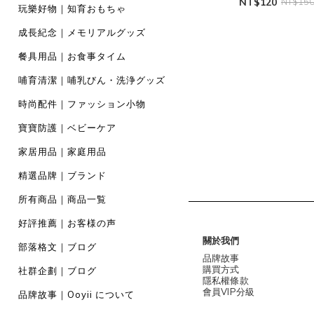
NT$120
NT$15
玩樂好物｜知育おもちゃ
成長紀念｜メモリアルグッズ
餐具用品｜お食事タイム
哺育清潔｜哺乳びん・洗浄グッズ
時尚配件｜ファッション小物
寶寶防護｜ベビーケア
家居用品｜家庭用品
精選品牌｜ブランド
所有商品｜商品一覧
好評推薦｜お客様の声
關於我們
部落格文｜ブログ
品牌故事
購買方式
社群企劃｜ブログ
隱私權條款
會員VIP分級
品牌故事｜Ooyii について