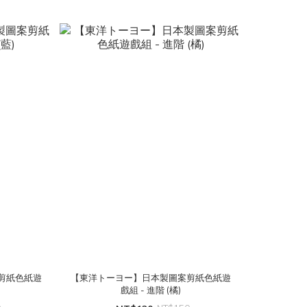
剪紙色紙遊
【東洋トーヨー】日本製圖案剪紙色紙遊
戲組 - 進階 (橘)