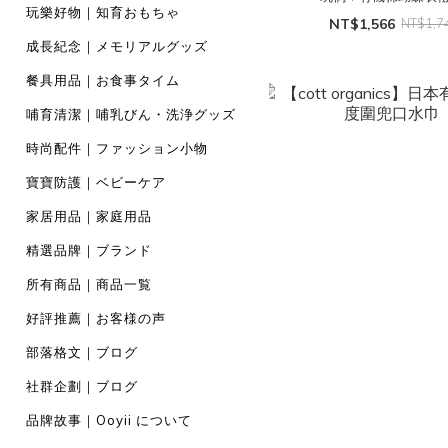
玩樂好物｜知育おもちゃ
NT$1,566
NT$1,7
成長紀念｜メモリアルグッズ
餐具用品｜お食事タイム
哺育清潔｜哺乳びん・洗浄グッズ
時尚配件｜ファッション小物
寶寶防護｜ベビーケア
家居用品｜家庭用品
精選品牌｜ブランド
所有商品｜商品一覧
好評推薦｜お客様の声
部落格文｜ブログ
社群企劃｜ブログ
品牌故事｜Ooyii について