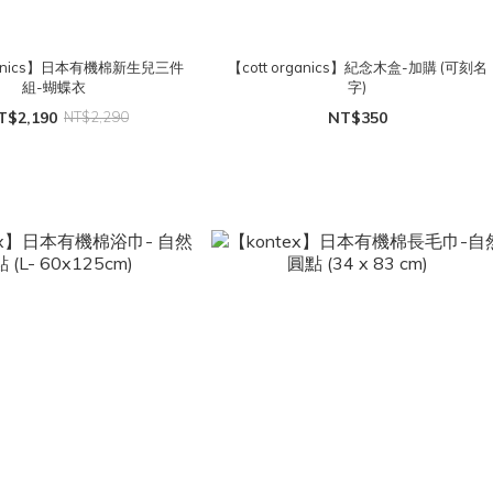
rganics】日本有機棉新生兒三件
【cott organics】紀念木盒-加購 (可刻名
組-蝴蝶衣
字)
T$2,190
NT$2,290
NT$350