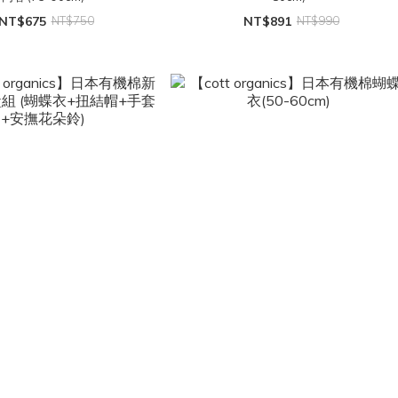
NT$675
NT$750
NT$891
NT$990