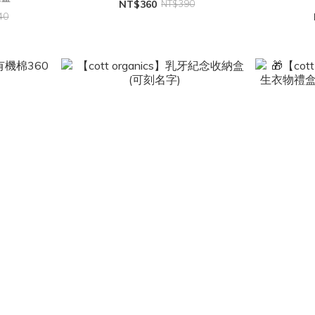
NT$360
NT$390
40