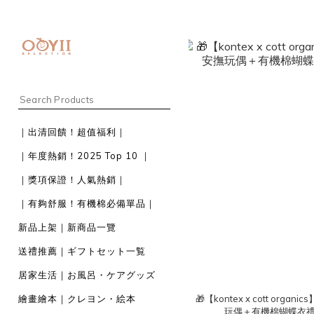
｜出清回饋！超值福利｜
｜年度熱銷！2025 Top 10 ｜
｜獎項保證！人氣熱銷｜
｜有夠舒服！有機棉必備單品｜
新品上架｜新商品一覽
送禮推薦｜ギフトセット一覧
居家生活｜お風呂・ケアグッズ
繪畫繪本｜クレヨン・絵本
🎁【kontex x cott organ
玩偶＋有機棉蝴蝶衣