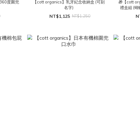
棉360度圍兜
【cott organics】乳牙紀念收納盒 (可刻
🎁【cott
名字)
禮盒組 (
0
NT$1,125
NT$1,250
N