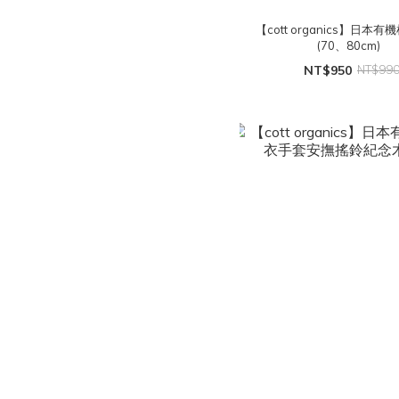
【cott organics】日本
(70、80cm)
NT$950
NT$99