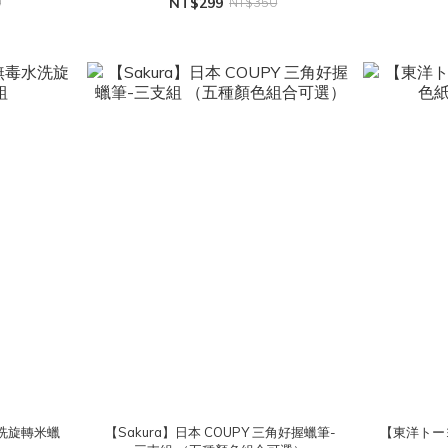
0
NT$299
NT$350
水洗旋轉米蠟
【Sakura】日本 COUPY 三角好握蠟筆-
【東洋トー