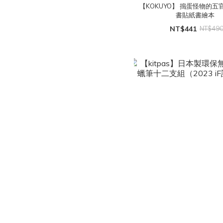
【KOKUYO】 搗蛋怪物的五
書貼紙書繪本
NT$441
NT$49