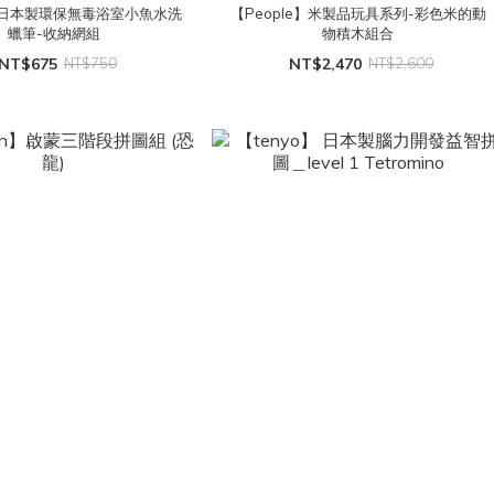
s】日本製環保無毒浴室小魚水洗
【People】米製品玩具系列-彩色米的動
蠟筆-收納網組
物積木組合
NT$675
NT$750
NT$2,470
NT$2,600