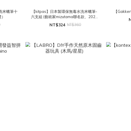
水洗米蠟筆十
【kitpas】日本製環保無毒水洗米蠟筆-
【Gakk
獎）
六支組 (藝術家mizutama聯名款、2023
iF設計獎）
0
NT$324
NT$360