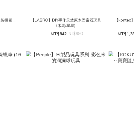
益智拼圖＿
【LABRO】DIY手作天然原木固齒器玩具
【konte
(木馬/星星)
0
NT$842
NT$990
NT$1,39