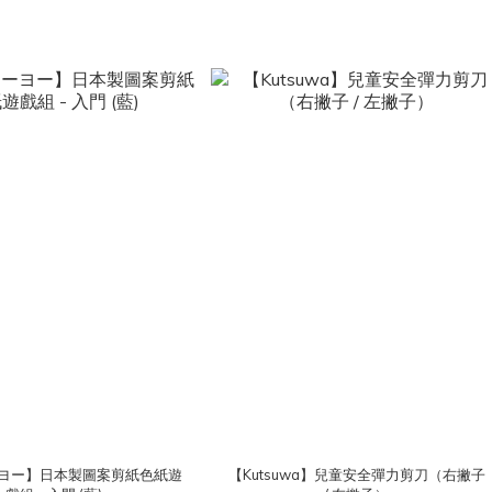
ヨー】日本製圖案剪紙色紙遊
【Kutsuwa】兒童安全彈力剪刀（右撇子