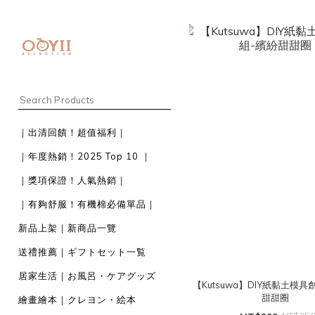
｜出清回饋！超值福利｜
｜年度熱銷！2025 Top 10 ｜
｜獎項保證！人氣熱銷｜
｜有夠舒服！有機棉必備單品｜
新品上架｜新商品一覽
送禮推薦｜ギフトセット一覧
居家生活｜お風呂・ケアグッズ
【Kutsuwa】DIY紙黏土模
甜甜圈
繪畫繪本｜クレヨン・絵本