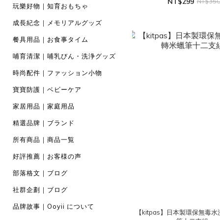
NT$299
NT$35
玩樂好物｜知育おもちゃ
成長紀念｜メモリアルグッズ
餐具用品｜お食事タイム
哺育清潔｜哺乳びん・洗浄グッズ
時尚配件｜ファッション小物
寶寶防護｜ベビーケア
家居用品｜家庭用品
精選品牌｜ブランド
所有商品｜商品一覧
好評推薦｜お客様の声
部落格文｜ブログ
社群企劃｜ブログ
品牌故事｜Ooyii について
【kitpas】日本製環保無毒