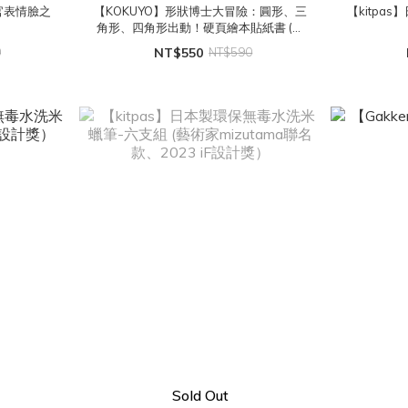
官表情臉之
【KOKUYO】形狀博士大冒險：圓形、三
【kitpa
角形、四角形出動！硬頁繪本貼紙書 (附
中文翻譯- 可重複撕貼)
0
NT$550
NT$590
Sold Out