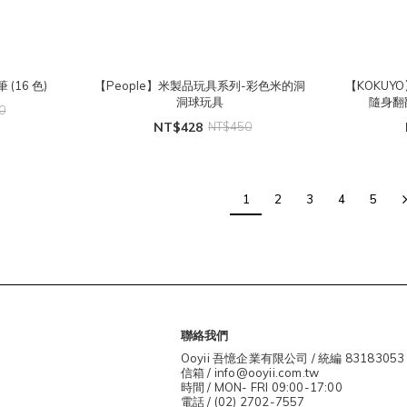
(16 色)
【People】米製品玩具系列-彩色米的洞
【KOKU
洞球玩具
隨身翻
0
NT$428
NT$450
1
2
3
4
5
聯絡我們
Ooyii 吾憶企業有限公司 / 統編 83183053
信箱 / info@ooyii.com.tw
時間 / MON- FRI 09:00-17:00
電話 / (02) 2702-7557