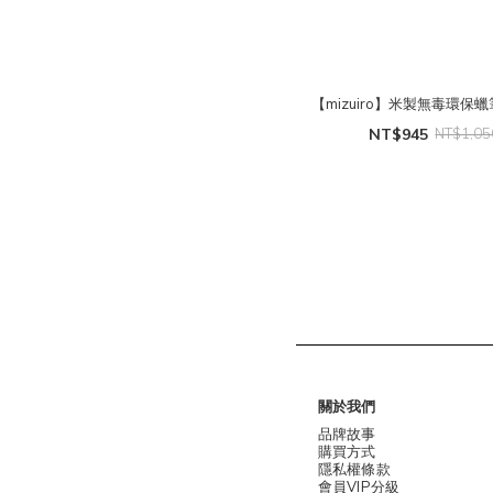
【mizuiro】米製無毒環保蠟筆 
NT$945
NT$1,05
關於我們
品牌故事
購買方式
隱私權條款
會員VIP分級