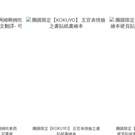
啊姆吃東西
團購限定【KOKUYO】 五官表情臉之書
團購限定【
 可重複撕
貼紙書繪本
硬頁貼紙書