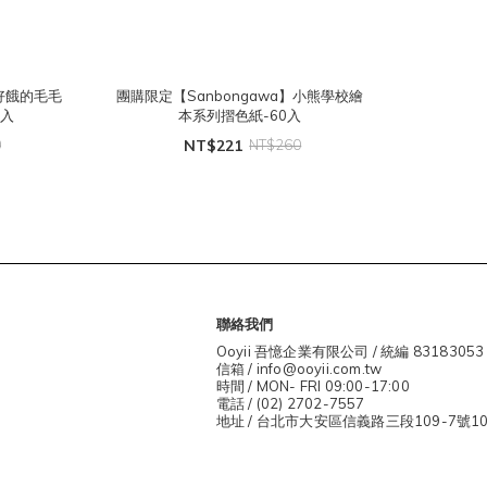
】好餓的毛毛
團購限定【Sanbongawa】小熊學校繪
0入
本系列摺色紙-60入
0
NT$221
NT$260
聯絡我們
Ooyii 吾憶企業有限公司 / 統編 83183053
信箱 / info@ooyii.com.tw
時間 / MON- FRI 09:00-17:00
電話 / (02) 2702-7557
地址 / 台北市大安區信義路三段109-7號1