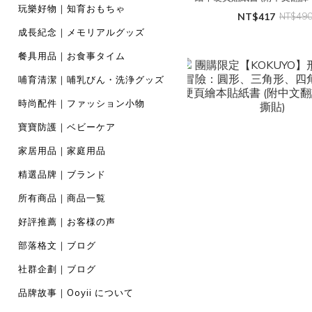
玩樂好物｜知育おもちゃ
貼)
NT$417
NT$49
成長紀念｜メモリアルグッズ
餐具用品｜お食事タイム
哺育清潔｜哺乳びん・洗浄グッズ
時尚配件｜ファッション小物
寶寶防護｜ベビーケア
家居用品｜家庭用品
精選品牌｜ブランド
所有商品｜商品一覧
好評推薦｜お客様の声
部落格文｜ブログ
社群企劃｜ブログ
品牌故事｜Ooyii について