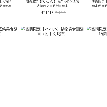
博士大冒險：
團購限定【KOKUYO】 搗蛋怪物的五官
團購限定【
硬頁繪本貼
表情臉之書貼紙書繪本
繪本硬頁貼
複撕貼)
0
NT$417
NT$490