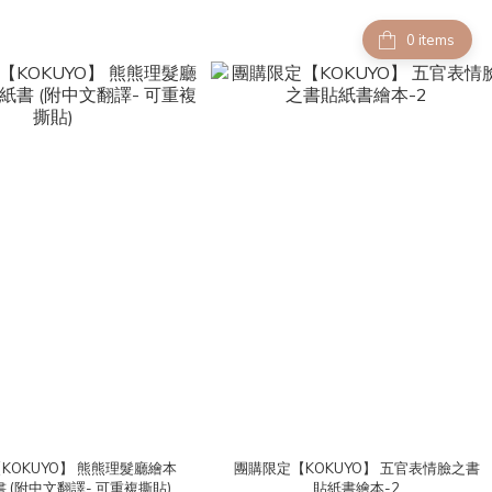
items
KOKUYO】 熊熊理髮廳繪本
團購限定【KOKUYO】 五官表情臉之書
 (附中文翻譯- 可重複撕貼)
貼紙書繪本-2