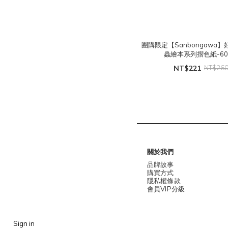
團購限定【Sanbongawa
蟲繪本系列摺色紙-6
NT$221
NT$26
關於我們
品牌故事
購買方式
隱私權條款
會員VIP分級
Sign in