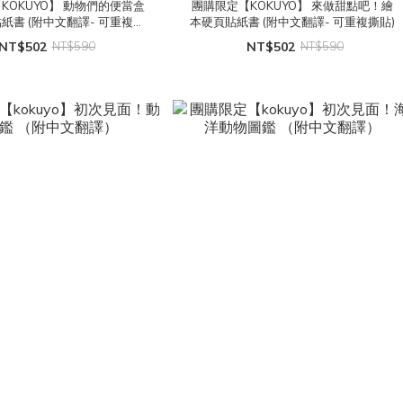
KOKUYO】 動物們的便當盒
團購限定【KOKUYO】 來做甜點吧！繪
紙書 (附中文翻譯- 可重複撕
本硬頁貼紙書 (附中文翻譯- 可重複撕貼)
貼)
NT$502
NT$590
NT$502
NT$590