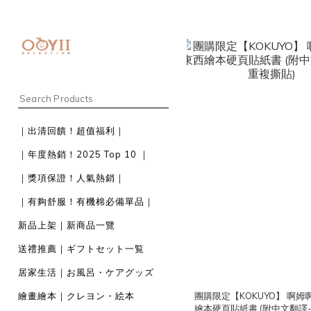
｜出清回饋！超值福利｜
｜年度熱銷！2025 Top 10 ｜
｜獎項保證！人氣熱銷｜
｜有夠舒服！有機棉必備單品｜
新品上架｜新商品一覽
送禮推薦｜ギフトセット一覧
居家生活｜お風呂・ケアグッズ
繪畫繪本｜クレヨン・絵本
團購限定【KOKUYO】 啊姆
繪本硬頁貼紙書 (附中文翻譯-