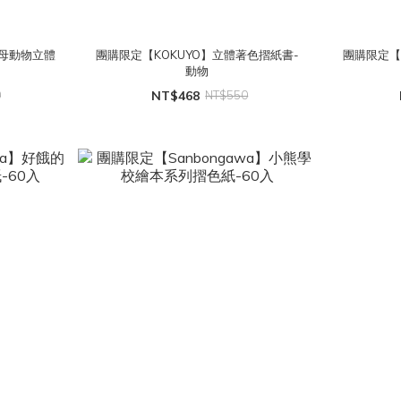
字母動物立體
團購限定【KOKUYO】立體著色摺紙書-
團購限定【
動物
0
NT$468
NT$550