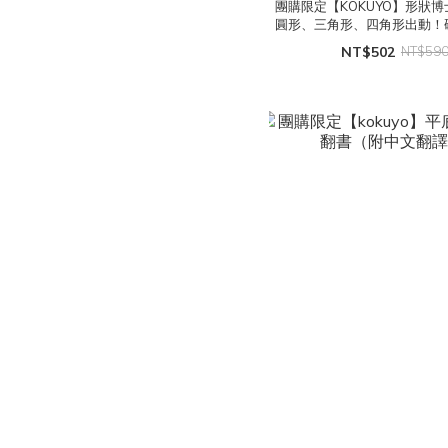
團購限定【KOKUYO】形狀
圓形、三角形、四角形出動！
紙書 (附中文翻譯- 可重
NT$502
NT$59