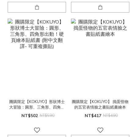
團購限定【KOKUYO】形狀博士
團購限定【KOKUYO】 搗蛋怪物
大冒險：圓形、三角形、四角形
的五官表情臉之書貼紙書繪本
出動！硬頁繪本貼紙書 (附中文翻
NT$502
NT$590
NT$417
NT$490
譯- 可重複撕貼)