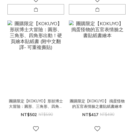
團購限定【KOKUYO】形狀博士
團購限定【KOKUYO】 搗蛋怪物
大冒險：圓形、三角形、四角形
的五官表情臉之書貼紙書繪本
出動！硬頁繪本貼紙書 (附中文翻
NT$502
NT$590
NT$417
NT$490
譯- 可重複撕貼)