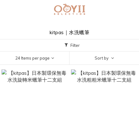
kitpas｜水洗蠟筆
Filter
24 Items per page
Sort by