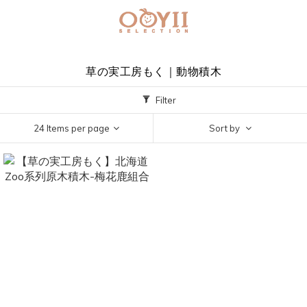
草の実工房もく｜動物積木
Filter
24 Items per page
Sort by