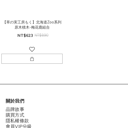
【草の実工房もく】北海道Zoo系列
原木積木-梅花鹿組合
NT$623
NT$890
關於我們
品牌故事
購買方式
隱私權條款
會員VIP分級